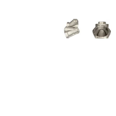
VÁLVULA MARIPOSA INOXIDABLE
MANGUE
SANITARIA CLAMP
VALVULAS SANITARIAS SOLDAR Y
MA