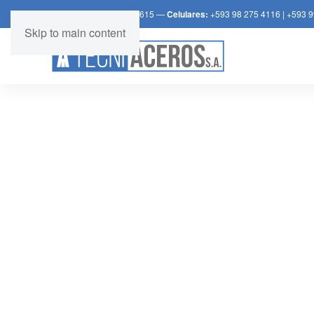
Teléfono:
+539 2 392 3615 —
Celulares:
+593 98 275 4116
|
+593 9
Skip to main content