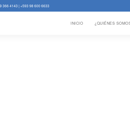
9 366 4143
|
+593 98 600 6633
INICIO
¿QUIÉNES SOMO