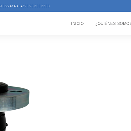
9 366 4143
|
+593 98 600 6633
INICIO
¿QUIÉNES SOMO