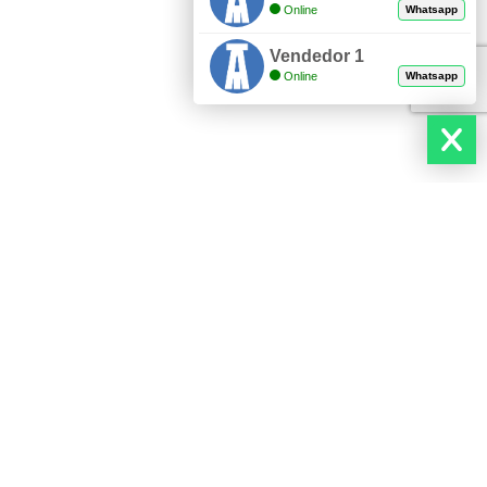
Online
Whatsapp
Vendedor 1
Online
Whatsapp
VANIZADA
VÁLVULA DE BOLA BRIDADA
INOXIDABLE CON ACTUADOR
DADAS Y
NEUMÁTICO
LES