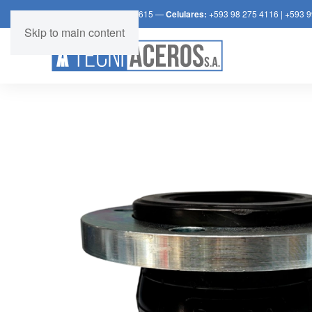
Teléfono:
+539 2 392 3615 —
Celulares:
+593 98 275 4116
|
+593 9
Skip to main content