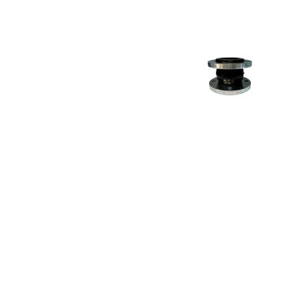
UNION SMS INOXIDABLE SANITARIO
VÁLVU
304 / 316L
ACCESORIOS EN ACERO INOXIDABLE
VALVU