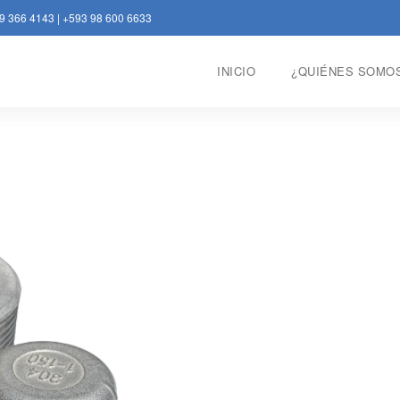
9 366 4143
|
+593 98 600 6633
INICIO
¿QUIÉNES SOMO