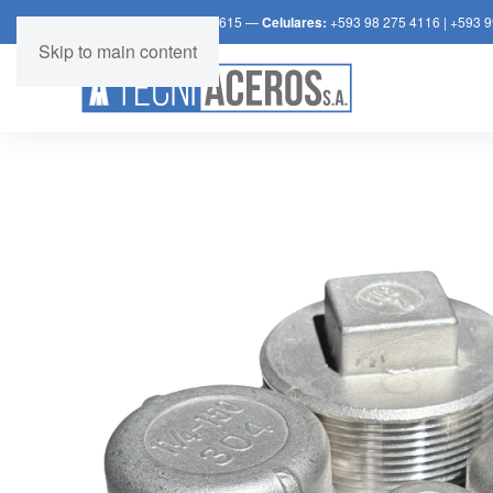
Teléfono:
+539 2 392 3615 —
Celulares:
+593 98 275 4116
|
+593 9
Skip to main content