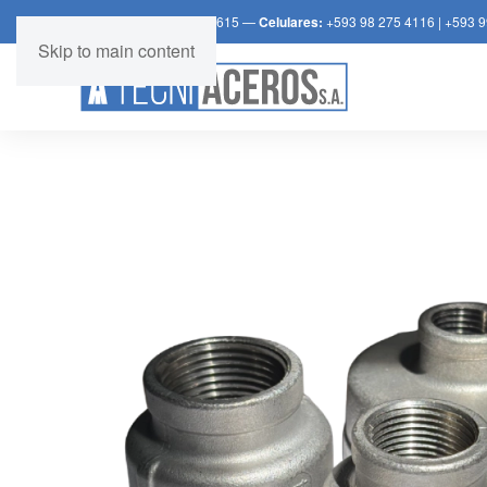
Teléfono:
+539 2 392 3615 —
Celulares:
+593 98 275 4116
|
+593 9
Skip to main content