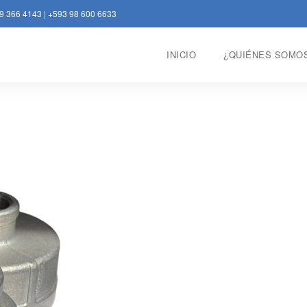
9 366 4143
|
+593 98 600 6633
INICIO
¿QUIÉNES SOMO